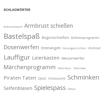
SCHLAGWÖRTER
Armbrust schießen
Ankerweitwurf
Bastelspaß
Bogenschießen
Bühnenprogramm
Dosenwerfen
Entenangeln
Hochzeit
Hexengeschichten
Lauffigur
Leierkasten
Messerwerfen
Märchenprogramm
Osterdisco
Osterhase
Schminken
Piraten Taten
Quiz
Schatzsuche
Spielespass
Seifenblasen
Tattoo