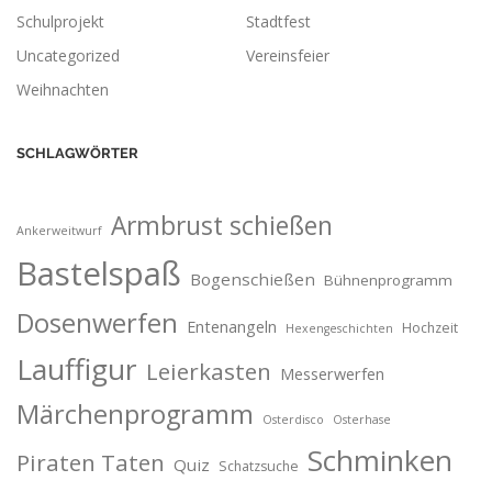
Schulprojekt
Stadtfest
Uncategorized
Vereinsfeier
Weihnachten
SCHLAGWÖRTER
Armbrust schießen
Ankerweitwurf
Bastelspaß
Bogenschießen
Bühnenprogramm
Dosenwerfen
Entenangeln
Hochzeit
Hexengeschichten
Lauffigur
Leierkasten
Messerwerfen
Märchenprogramm
Osterdisco
Osterhase
Schminken
Piraten Taten
Quiz
Schatzsuche