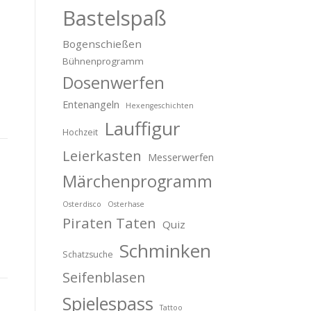
Bastelspaß
Bogenschießen
Bühnenprogramm
Dosenwerfen
Entenangeln
Hexengeschichten
Lauffigur
Hochzeit
Leierkasten
Messerwerfen
Märchenprogramm
Osterdisco
Osterhase
Piraten Taten
Quiz
Schminken
Schatzsuche
Seifenblasen
Spielespass
Tattoo