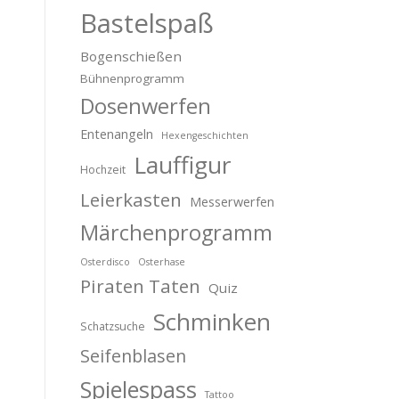
Bastelspaß
Bogenschießen
Bühnenprogramm
Dosenwerfen
Entenangeln
Hexengeschichten
Lauffigur
Hochzeit
Leierkasten
Messerwerfen
Märchenprogramm
Osterdisco
Osterhase
Piraten Taten
Quiz
Schminken
Schatzsuche
Seifenblasen
Spielespass
Tattoo