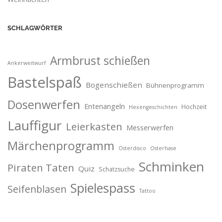
SCHLAGWÖRTER
Armbrust schießen
Ankerweitwurf
Bastelspaß
Bogenschießen
Bühnenprogramm
Dosenwerfen
Entenangeln
Hochzeit
Hexengeschichten
Lauffigur
Leierkasten
Messerwerfen
Märchenprogramm
Osterdisco
Osterhase
Schminken
Piraten Taten
Quiz
Schatzsuche
Spielespass
Seifenblasen
Tattoo