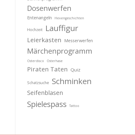
Dosenwerfen
Entenangeln
Hexengeschichten
Lauffigur
Hochzeit
Leierkasten
Messerwerfen
Märchenprogramm
Osterdisco
Osterhase
Piraten Taten
Quiz
Schminken
Schatzsuche
Seifenblasen
Spielespass
Tattoo