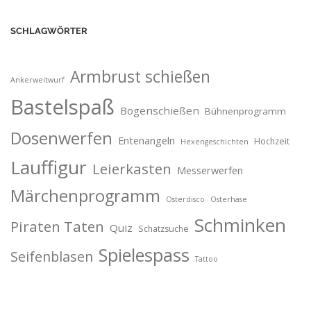
SCHLAGWÖRTER
Armbrust schießen
Ankerweitwurf
Bastelspaß
Bogenschießen
Bühnenprogramm
Dosenwerfen
Entenangeln
Hochzeit
Hexengeschichten
Lauffigur
Leierkasten
Messerwerfen
Märchenprogramm
Osterdisco
Osterhase
Schminken
Piraten Taten
Quiz
Schatzsuche
Spielespass
Seifenblasen
Tattoo