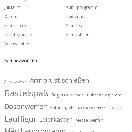
Jubiläum
Kulturprogramm
Ostern
Radrennen
Schulprojekt
Stadtfest
Uncategorized
Vereinsfeier
Weihnachten
SCHLAGWÖRTER
Armbrust schießen
Ankerweitwurf
Bastelspaß
Bogenschießen
Bühnenprogramm
Dosenwerfen
Entenangeln
Hochzeit
Hexengeschichten
Lauffigur
Leierkasten
Messerwerfen
Märchenprogramm