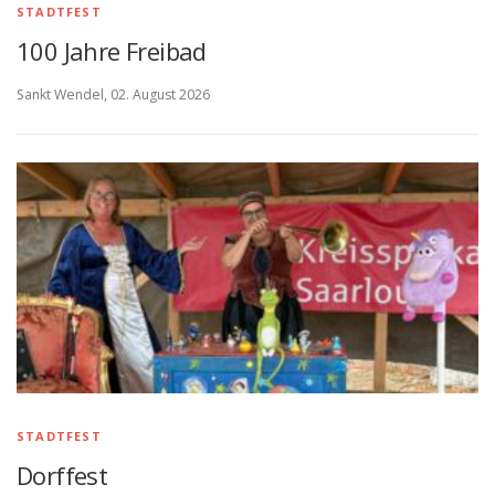
a
STADTFEST
l
100 Jahre Freibad
e
Sankt Wendel, 02. August 2026
r
i
e
STADTFEST
Dorffest