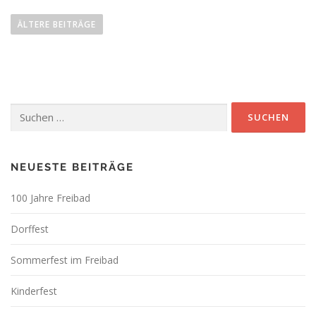
B
e
ÄLTERE BEITRÄGE
i
t
r
a
Suchen
g
nach:
s
n
a
NEUESTE BEITRÄGE
v
100 Jahre Freibad
i
g
Dorffest
a
t
Sommerfest im Freibad
i
Kinderfest
o