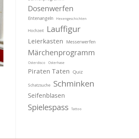
Dosenwerfen
Entenangeln
Hexengeschichten
Lauffigur
Hochzeit
Leierkasten
Messerwerfen
Märchenprogramm
Osterdisco
Osterhase
Piraten Taten
Quiz
Schminken
Schatzsuche
Seifenblasen
Spielespass
Tattoo