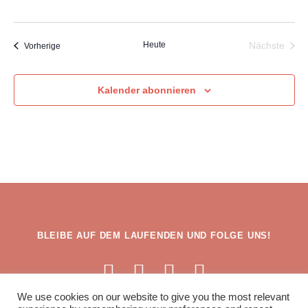
i
g
c
e
h
t
n
Heute
Nächste
Veranstaltungen
Vorherige
e
Veransta
S
n
u
-
Kalender abonnieren
N
c
a
h
v
i
e
g
u
a
n
t
i
d
o
A
n
n
BLEIBE AUF DEM LAUFENDEN UND FOLGE UNS!
s
i
c
h
We use cookies on our website to give you the most relevant