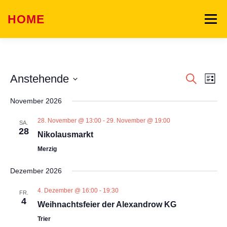
Zum
Inhalt
HOME
Menü
springen
WAS WIR BIETEN
SONNI SONNENSCHEIN
V
V
Anstehende
Suche
Liste
e
e
Datum
r
WAS WIR KÖNNEN
GALERIE
TEAM
November 2026
r
wählen.
a
n
a
28. November @ 13:00
-
29. November @ 19:00
s
SA.
n
28
t
EVENTS
KONTAKT
Nikolausmarkt
s
a
Merzig
l
t
t
a
Dezember 2026
u
l
n
g
4. Dezember @ 16:00
-
19:30
FR.
t
A
4
Weihnachtsfeier der Alexandrow KG
u
n
s
Trier
n