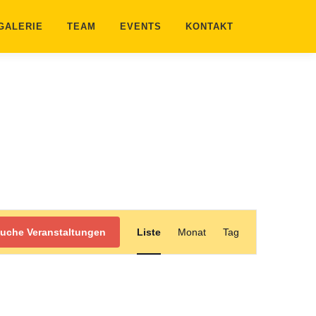
GALERIE
TEAM
EVENTS
KONTAKT
V
e
uche Veranstaltungen
Liste
Monat
Tag
r
a
n
s
t