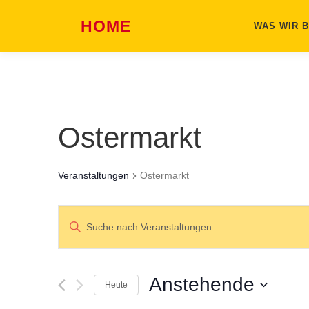
Zum
Inhalt
HOME
WAS WIR B
springen
Ostermarkt
Veranstaltungen
Ostermarkt
V
Bitte
Schlüsselwort
e
eingeben.
r
Suche
Anstehende
nach
Heute
a
Veranstaltungen
Datum