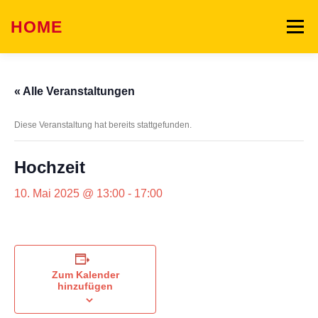
Zum
Inhalt
HOME
Menü
springen
WAS WIR BIETEN
SONNI SONNENSCHEIN
« Alle Veranstaltungen
Diese Veranstaltung hat bereits stattgefunden.
WAS WIR KÖNNEN
GALERIE
TEAM
Hochzeit
EVENTS
KONTAKT
10. Mai 2025 @ 13:00
-
17:00
Zum Kalender
hinzufügen