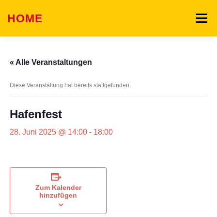
Zum
Inhalt
HOME
Menü
springen
WAS WIR BIETEN
SONNI SONNENSCHEIN
« Alle Veranstaltungen
Diese Veranstaltung hat bereits stattgefunden.
WAS WIR KÖNNEN
GALERIE
TEAM
Hafenfest
EVENTS
KONTAKT
28. Juni 2025 @ 14:00
-
18:00
Zum Kalender
hinzufügen